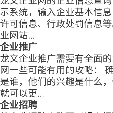
龙文企业网的企业信息查询
示系统，输入企业基本信息
许可信息、行政处罚信息等
业网站...
企业推广
龙文企业推广需要有全面的
网一些可能有用的攻略： 
是谁，他们的兴趣是什么，
就可以更...
企业招聘