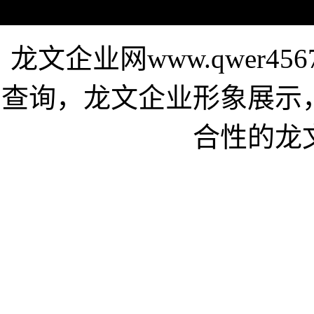
龙文企业网www.qwer4
查询，龙文企业形象展示
合性的龙