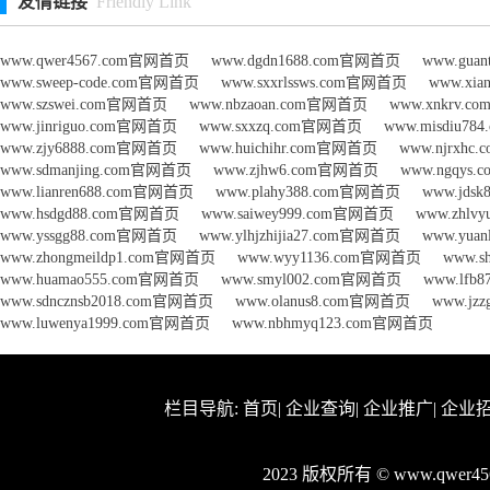
友情链接
Friendly Link
www.qwer4567.com官网首页
www.dgdn1688.com官网首页
www.gua
www.sweep-code.com官网首页
www.sxxrlssws.com官网首页
www.xia
www.szswei.com官网首页
www.nbzaoan.com官网首页
www.xnkrv.
www.jinriguo.com官网首页
www.sxxzq.com官网首页
www.misdiu7
www.zjy6888.com官网首页
www.huichihr.com官网首页
www.njrxh
www.sdmanjing.com官网首页
www.zjhw6.com官网首页
www.ngqys
www.lianren688.com官网首页
www.plahy388.com官网首页
www.jds
www.hsdgd88.com官网首页
www.saiwey999.com官网首页
www.zhlv
www.yssgg88.com官网首页
www.ylhjzhijia27.com官网首页
www.yua
www.zhongmeildp1.com官网首页
www.wyy1136.com官网首页
www.s
www.huamao555.com官网首页
www.smyl002.com官网首页
www.lfb
www.sdncznsb2018.com官网首页
www.olanus8.com官网首页
www.jz
www.luwenya1999.com官网首页
www.nbhmyq123.com官网首页
栏目导航:
首页
|
企业查询
|
企业推广
|
企业
2023 版权所有 © www.qwer