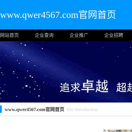
www.qwer4567.com官网首页
网站首页
企业查询
企业推广
企业招聘
www.qwer4567.com官网首页
Site Introduction